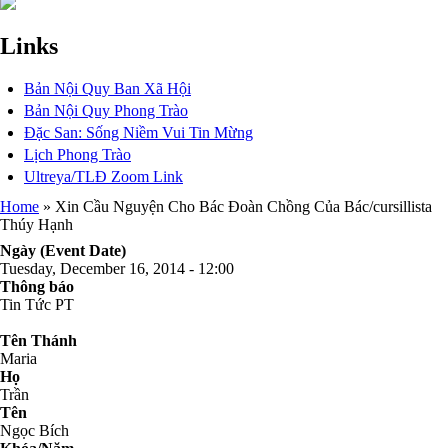
Links
Bản Nội Quy Ban Xã Hội
Bản Nội Quy Phong Trào
Đặc San: Sống Niềm Vui Tin Mừng
Lịch Phong Trào
Ultreya/TLĐ Zoom Link
Home
Xin Cầu Nguyện Cho Bác Đoàn Chồng Của Bác/cursillista
Thúy Hạnh
Breadcrumb
Ngày (Event Date)
Tuesday, December 16, 2014 - 12:00
Thông báo
Tin Tức PT
Tên Thánh
Maria
Họ
Trần
Tên
Ngọc Bích