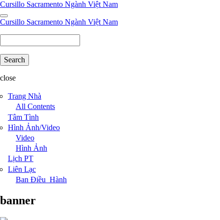
Skip
Cursillo Sacramento Ngành Việt Nam
to
main
Cursillo Sacramento Ngành Việt Nam
content
Search
close
Trang Nhà
All Contents
Tâm Tình
Hình Ảnh/Video
Video
Hình Ảnh
Lịch PT
Liên Lạc
Ban Điều_Hành
banner