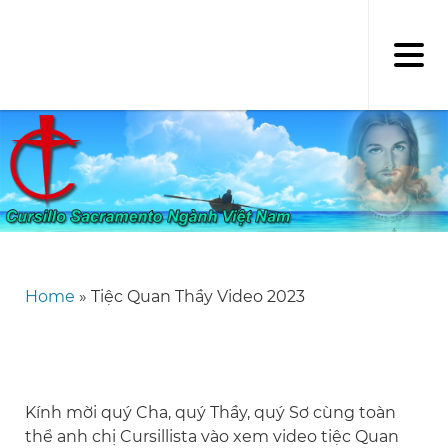
Skip
to
main
content
Home
Tiệc Quan Thầy Video 2023
Breadcrumb
Kính mời quý Cha, quý Thầy, quý Sơ cùng toàn
thể anh chị Cursillista vào xem video tiệc Quan