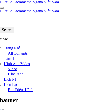
Skip
Cursillo Sacramento Ngành Việt Nam
to
main
Cursillo Sacramento Ngành Việt Nam
content
Search
close
Trang Nhà
All Contents
Tâm Tình
Hình Ảnh/Video
Video
Hình Ảnh
Lịch PT
Liên Lạc
Ban Điều_Hành
banner