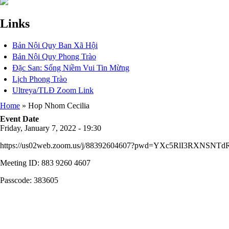
Links
Bản Nội Quy Ban Xã Hội
Bản Nội Quy Phong Trào
Đặc San: Sống Niềm Vui Tin Mừng
Lịch Phong Trào
Ultreya/TLĐ Zoom Link
Home
Hop Nhom Cecilia
Breadcrumb
Event Date
Friday, January 7, 2022 - 19:30
https://us02web.zoom.us/j/88392604607?pwd=YXc5RlI3RXNSN
Meeting ID: 883 9260 4607
Passcode: 383605