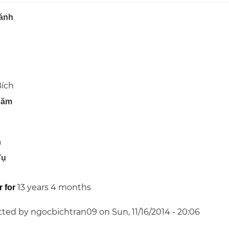
ánh
ích
Năm
a
Vụ
13 years 4 months
 for
tted by
ngocbichtran09
on
Sun, 11/16/2014 - 20:06