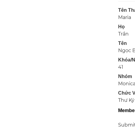
Tên Th
Maria
Họ
Trần
Tên
Ngọc B
Khóa/
41
Nhóm
Monic
Chức 
Thư Ký
Member
Submi