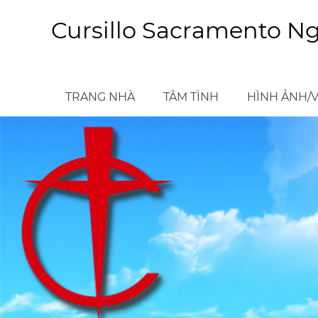
Skip
to
Cursillo Sacramento N
main
content
TRANG NHÀ
TÂM TÌNH
HÌNH ẢNH/