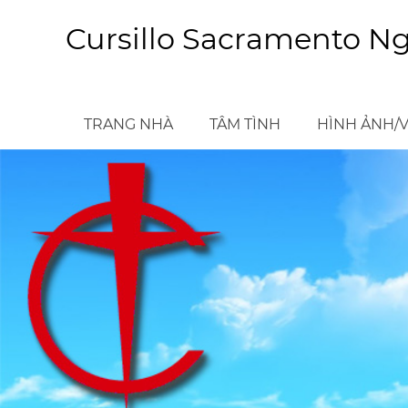
Skip
to
Cursillo Sacramento N
main
content
TRANG NHÀ
TÂM TÌNH
HÌNH ẢNH/